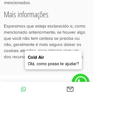
mencionados.
Mais informações
Esperemos que esteja esclarecido e, como
mencionado anteriormente, se houver algo
que você não tem certeza se precisa ou
não, geralmente é mais seguro deixar os
cookies ativados, caso interaja com um
dos recursos que você usa em nosso site.
Cold Air
Olá, como posso te ajudar?
A Cold Air orienta, projeta, fabrica e instala
desde pequenas câmaras a grandes
instalações frigoríficas e salas de produção
climatizadas. Tudo isso, com flexibilidade total